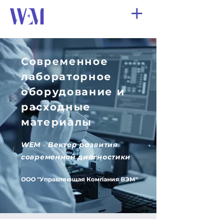
Современное
лабораторное
оборудование и
расходные
материалы
WEM
-
Вектор развития
современной диагностики
​ООО "Управляющая Компания ВЭМ"