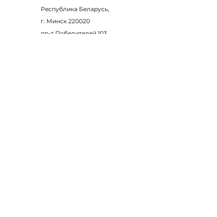
Республика Беларусь,
г. Минск
220020
пр-т Победителей 103,
офис 705, 707
Контакты
+375 17 308 79 35
+375 17 308 79 34
факс
info@ecomeds.org
Часы работы
Пн - Чт
8:30 – 17:00
Пт
8:30 – 16:00